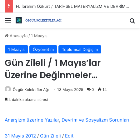
H. İbrahim Özkurt / TARİHSEL MATERYALİZM VE DEVRİMLER?
Menü
Ar
Anasayfa
/
1 Maayıs
1 Maayıs
Özyönetim
Toplumsal Değişim
Gün Zileli / 1 Mayıs’lar
Üzerine Değinmeler…
Özgür Kolektifler Ağı
13 Mayıs 2025
0
14
4 dakika okuma süresi
Anarşizm üzerine Yazılar
,
Devrim ve Sosyalizm Sorunları
31 Mayıs 2012
/
Gün Zileli
/
Edit