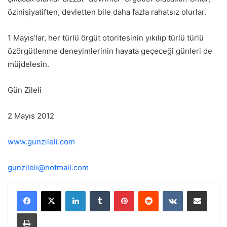
özinisiyatiften, devletten bile daha fazla rahatsız olurlar.
1 Mayıs’lar, her türlü örgüt otoritesinin yıkılıp türlü türlü
özörgütlenme deneyimlerinin hayata geçeceği günleri de
müjdelesin.
Gün Zileli
2 Mayıs 2012
www.gunzileli.com
gunzileli@hotmail.com
LinkedIn
Tumblr
Pinterest
Reddit
VKontakte
E-Posta ile paylaş
Yazdır