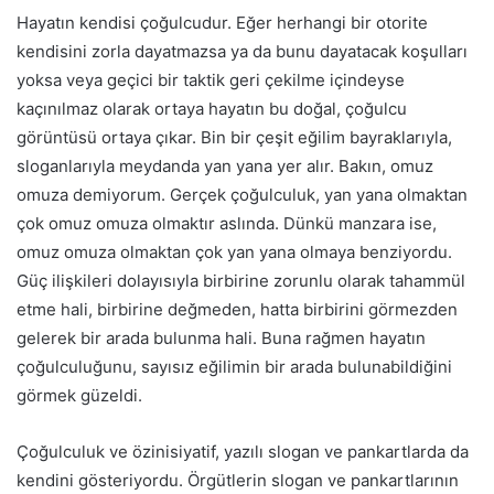
Hayatın kendisi çoğulcudur. Eğer herhangi bir otorite
kendisini zorla dayatmazsa ya da bunu dayatacak koşulları
yoksa veya geçici bir taktik geri çekilme içindeyse
kaçınılmaz olarak ortaya hayatın bu doğal, çoğulcu
görüntüsü ortaya çıkar. Bin bir çeşit eğilim bayraklarıyla,
sloganlarıyla meydanda yan yana yer alır. Bakın, omuz
omuza demiyorum. Gerçek çoğulculuk, yan yana olmaktan
çok omuz omuza olmaktır aslında. Dünkü manzara ise,
omuz omuza olmaktan çok yan yana olmaya benziyordu.
Güç ilişkileri dolayısıyla birbirine zorunlu olarak tahammül
etme hali, birbirine değmeden, hatta birbirini görmezden
gelerek bir arada bulunma hali. Buna rağmen hayatın
çoğulculuğunu, sayısız eğilimin bir arada bulunabildiğini
görmek güzeldi.
Çoğulculuk ve özinisiyatif, yazılı slogan ve pankartlarda da
kendini gösteriyordu. Örgütlerin slogan ve pankartlarının