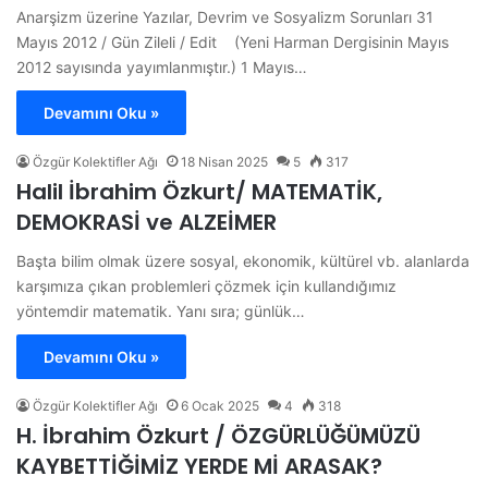
Anarşizm üzerine Yazılar, Devrim ve Sosyalizm Sorunları 31
Mayıs 2012 / Gün Zileli / Edit (Yeni Harman Dergisinin Mayıs
2012 sayısında yayımlanmıştır.) 1 Mayıs…
Devamını Oku »
Özgür Kolektifler Ağı
18 Nisan 2025
5
317
Halil İbrahim Özkurt/ MATEMATİK,
DEMOKRASİ ve ALZEİMER
Başta bilim olmak üzere sosyal, ekonomik, kültürel vb. alanlarda
karşımıza çıkan problemleri çözmek için kullandığımız
yöntemdir matematik. Yanı sıra; günlük…
Devamını Oku »
Özgür Kolektifler Ağı
6 Ocak 2025
4
318
H. İbrahim Özkurt / ÖZGÜRLÜĞÜMÜZÜ
KAYBETTİĞİMİZ YERDE Mİ ARASAK?