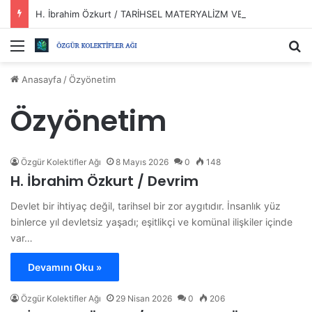
H. İbrahim Özkurt / TARİHSEL MATERYALİZM VE DEVRİMLER?
Menü
Ar
Anasayfa
/
Özyönetim
Özyönetim
Özgür Kolektifler Ağı
8 Mayıs 2026
0
148
H. İbrahim Özkurt / Devrim
Devlet bir ihtiyaç değil, tarihsel bir zor aygıtıdır. İnsanlık yüz
binlerce yıl devletsiz yaşadı; eşitlikçi ve komünal ilişkiler içinde
var…
Devamını Oku »
Özgür Kolektifler Ağı
29 Nisan 2026
0
206