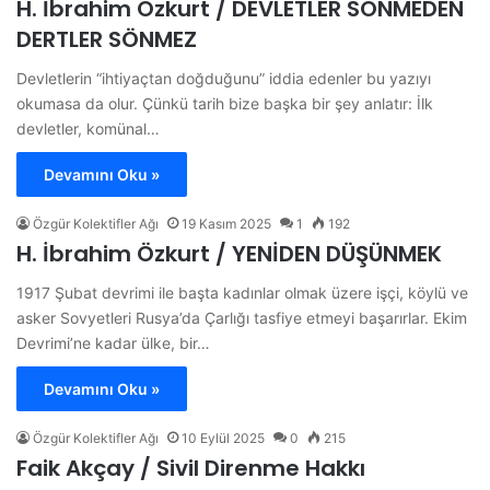
H. İbrahim Özkurt / DEVLETLER SÖNMEDEN
DERTLER SÖNMEZ
Devletlerin “ihtiyaçtan doğduğunu” iddia edenler bu yazıyı
okumasa da olur. Çünkü tarih bize başka bir şey anlatır: İlk
devletler, komünal…
Devamını Oku »
Özgür Kolektifler Ağı
19 Kasım 2025
1
192
H. İbrahim Özkurt / YENİDEN DÜŞÜNMEK
1917 Şubat devrimi ile başta kadınlar olmak üzere işçi, köylü ve
asker Sovyetleri Rusya’da Çarlığı tasfiye etmeyi başarırlar. Ekim
Devrimi’ne kadar ülke, bir…
Devamını Oku »
Özgür Kolektifler Ağı
10 Eylül 2025
0
215
Faik Akçay / Sivil Direnme Hakkı