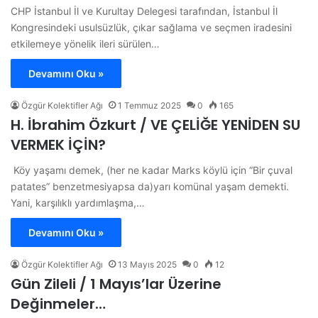
CHP İstanbul İl ve Kurultay Delegesi tarafından, İstanbul İl
Kongresindeki usulsüzlük, çıkar sağlama ve seçmen iradesini
etkilemeye yönelik ileri sürülen…
Devamını Oku »
Özgür Kolektifler Ağı
1 Temmuz 2025
0
165
H. İbrahim Özkurt / VE ÇELİĞE YENİDEN SU
VERMEK İÇİN?
Köy yaşamı demek, (her ne kadar Marks köylü için “Bir çuval
patates” benzetmesiyapsa da)yarı komünal yaşam demekti.
Yani, karşılıklı yardımlaşma,…
Devamını Oku »
Özgür Kolektifler Ağı
13 Mayıs 2025
0
12
Gün Zileli / 1 Mayıs’lar Üzerine
Değinmeler…