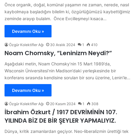
Önce organik, doğal, komünal yaşamın ne zaman, nerede, nasıl
kaybolmaya başladığını bilelim ki, özgürlüğümüzü kaybettiğimiz
zeminde arayıp bulalım. Önce Evcilleşmeyi kısaca…
Devamını Oku »
Özgür Kolektifler Ağı
30 Aralık 2024
1
410
Noam Chomsky, “Leninizm Neydi?”
Aşağıdaki metin, Noam Chomsky’nin 15 Mart 1989’da,
Wisconsin Üniversitesi’nin Madison’daki yerleşkesinde bir
konferans sırasında kendisine sorulan bir soru üzerine, Lenin’le…
Devamını Oku »
Özgür Kolektifler Ağı
20 Kasım 2024
1
308
İbrahim Özkurt / 1917 DEVRİMİNİN 107.
YILINDA BİZ DE BİR ŞEYLER YAPMALIYIZ.
Dünya, kritik zamanlardan geçiyor. Neo-liberalizmin ürettiği tek