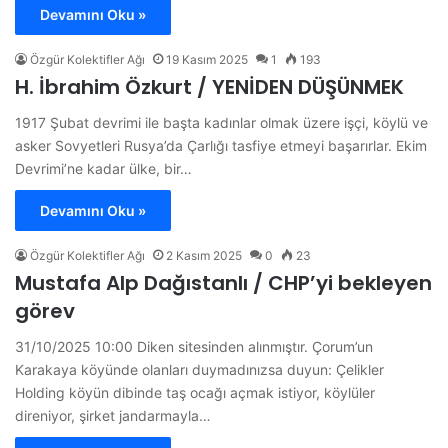
Devamını Oku »
Özgür Kolektifler Ağı
19 Kasım 2025
1
193
H. İbrahim Özkurt / YENİDEN DÜŞÜNMEK
1917 Şubat devrimi ile başta kadınlar olmak üzere işçi, köylü ve
asker Sovyetleri Rusya’da Çarlığı tasfiye etmeyi başarırlar. Ekim
Devrimi’ne kadar ülke, bir…
Devamını Oku »
Özgür Kolektifler Ağı
2 Kasım 2025
0
23
Mustafa Alp Dağıstanlı / CHP’yi bekleyen
görev
31/10/2025 10:00 Diken sitesinden alınmıştır. Çorum’un
Karakaya köyünde olanları duymadınızsa duyun: Çelikler
Holding köyün dibinde taş ocağı açmak istiyor, köylüler
direniyor, şirket jandarmayla…