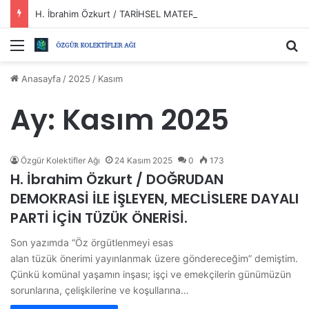
H. İbrahim Özkurt / TARİHSEL MATERYALİZM VE DEVRİMLER?
Menü
Ar
Anasayfa
/
2025
/
Kasım
Ay:
Kasım 2025
Özgür Kolektifler Ağı
24 Kasım 2025
0
173
H. İbrahim Özkurt / DOĞRUDAN
DEMOKRASİ İLE İŞLEYEN, MECLİSLERE DAYALI
PARTİ İÇİN TÜZÜK ÖNERİSİ.
Son yazımda “Öz örgütlenmeyi esas
alan tüzük önerimi yayınlanmak üzere göndereceğim” demiştim.
Çünkü komünal yaşamın inşası; işçi ve emekçilerin günümüzün
sorunlarına, çelişkilerine ve koşullarına…