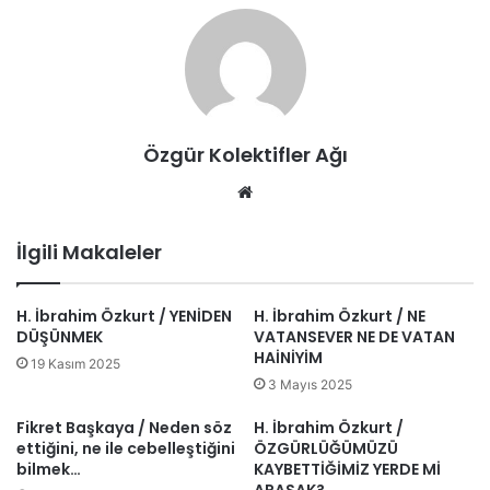
Özgür Kolektifler Ağı
Web
sitesi
İlgili Makaleler
H. İbrahim Özkurt / YENİDEN
H. İbrahim Özkurt / NE
DÜŞÜNMEK
VATANSEVER NE DE VATAN
HAİNİYİM
19 Kasım 2025
3 Mayıs 2025
Fikret Başkaya / Neden söz
H. İbrahim Özkurt /
ettiğini, ne ile cebelleştiğini
ÖZGÜRLÜĞÜMÜZÜ
bilmek…
KAYBETTİĞİMİZ YERDE Mİ
ARASAK?