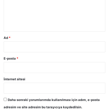
u
m
*
Ad
*
E-posta
*
İnternet sitesi
Daha sonraki yorumlarımda kullanılması için adım, e-posta
adresim ve site adresim bu tarayıcıya kaydedilsin.