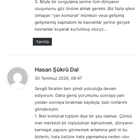
3. Böyle bir sorgulama yerine tüm dünyanın
oluşumunu göz önüne almak gerekir..Biz fazla işlevi
olmayan “yarı komünal” mümkün veya gelişmiş
gelişmemiş kapitalizm ile kavramlar yerine gerçek
kavramlar koyarak kurtulmuş oluruz…
Yanıtla
d
Hasan Şükrü Dal
e
30 Temmuz 2026, 09:47
d
Sevgili İbrahim ben şimdi yolculuğa devam
i
ediyorum. Daha geniş yorumumu sonraya yani
k
yoldan sonraya bırakmak kaydıyla; bazı notlarımı
i
göndereyim.
:
1. İlkel komünal toplum diye bir şey olamaz. Çünkü
inan merkezli bir topluluktan bahsetmek, dünyanın
karmaşık yapısını görmemek anlamına gelir ki bu
bizlerin, hata üstüne hata yapmamıza neden olur.