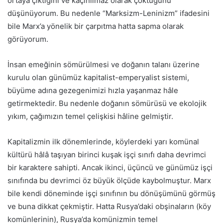
ortaya çıktığını ve kaçınılmaz olarak çöktüğünü
düşünüyorum. Bu nedenle “Marksizm-Leninizm” ifadesini
bile Marx’a yönelik bir çarpıtma hatta sapma olarak
görüyorum.
İnsan emeğinin sömürülmesi ve doğanın talanı üzerine
kurulu olan günümüz kapitalist-emperyalist sistemi,
büyüme adına gezegenimizi hızla yaşanmaz hâle
getirmektedir. Bu nedenle doğanın sömürüsü ve ekolojik
yıkım, çağımızın temel çelişkisi hâline gelmiştir.
Kapitalizmin ilk dönemlerinde, köylerdeki yarı komünal
kültürü hâlâ taşıyan birinci kuşak işçi sınıfı daha devrimci
bir karaktere sahipti. Ancak ikinci, üçüncü ve günümüz işçi
sınıfında bu devrimci öz büyük ölçüde kaybolmuştur. Marx
bile kendi döneminde işçi sınıfının bu dönüşümünü görmüş
ve buna dikkat çekmiştir. Hatta Rusya’daki obşinaların (köy
komünlerinin), Rusya’da komünizmin temel