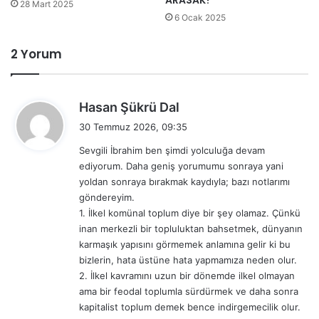
28 Mart 2025
6 Ocak 2025
2 Yorum
d
Hasan Şükrü Dal
e
30 Temmuz 2026, 09:35
d
Sevgili İbrahim ben şimdi yolculuğa devam
i
ediyorum. Daha geniş yorumumu sonraya yani
k
yoldan sonraya bırakmak kaydıyla; bazı notlarımı
i
göndereyim.
:
1. İlkel komünal toplum diye bir şey olamaz. Çünkü
inan merkezli bir topluluktan bahsetmek, dünyanın
karmaşık yapısını görmemek anlamına gelir ki bu
bizlerin, hata üstüne hata yapmamıza neden olur.
2. İlkel kavramını uzun bir dönemde ilkel olmayan
ama bir feodal toplumla sürdürmek ve daha sonra
kapitalist toplum demek bence indirgemecilik olur.