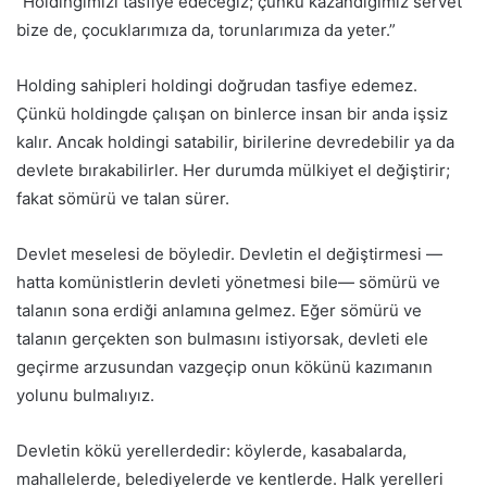
“Holdingimizi tasfiye edeceğiz; çünkü kazandığımız servet
bize de, çocuklarımıza da, torunlarımıza da yeter.”
Holding sahipleri holdingi doğrudan tasfiye edemez.
Çünkü holdingde çalışan on binlerce insan bir anda işsiz
kalır. Ancak holdingi satabilir, birilerine devredebilir ya da
devlete bırakabilirler. Her durumda mülkiyet el değiştirir;
fakat sömürü ve talan sürer.
Devlet meselesi de böyledir. Devletin el değiştirmesi —
hatta komünistlerin devleti yönetmesi bile— sömürü ve
talanın sona erdiği anlamına gelmez. Eğer sömürü ve
talanın gerçekten son bulmasını istiyorsak, devleti ele
geçirme arzusundan vazgeçip onun kökünü kazımanın
yolunu bulmalıyız.
Devletin kökü yerellerdedir: köylerde, kasabalarda,
mahallelerde, belediyelerde ve kentlerde. Halk yerelleri