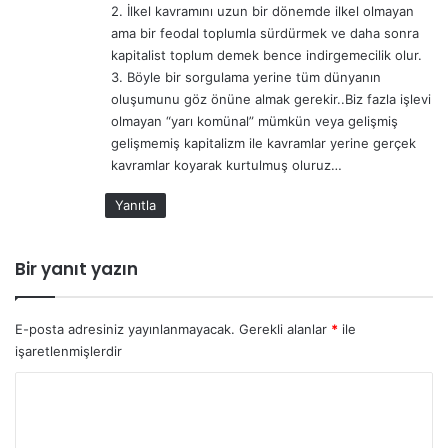
2. İlkel kavramını uzun bir dönemde ilkel olmayan
ama bir feodal toplumla sürdürmek ve daha sonra
kapitalist toplum demek bence indirgemecilik olur.
3. Böyle bir sorgulama yerine tüm dünyanın
oluşumunu göz önüne almak gerekir..Biz fazla işlevi
olmayan “yarı komünal” mümkün veya gelişmiş
gelişmemiş kapitalizm ile kavramlar yerine gerçek
kavramlar koyarak kurtulmuş oluruz…
Yanıtla
Bir yanıt yazın
E-posta adresiniz yayınlanmayacak.
Gerekli alanlar
*
ile
işaretlenmişlerdir
Y
o
r