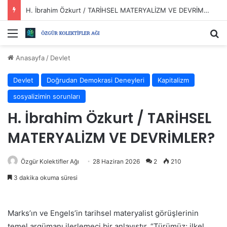
H. İbrahim Özkurt / TARİHSEL MATERYALİZM VE DEVRİMLER?
Menü
Ar
Anasayfa
/
Devlet
Devlet
Doğrudan Demokrasi Deneyleri
Kapitalizm
sosyalizimin sorunları
H. İbrahim Özkurt / TARİHSEL
MATERYALİZM VE DEVRİMLER?
Özgür Kolektifler Ağı
28 Haziran 2026
2
210
3 dakika okuma süresi
Marks’ın ve Engels’in tarihsel materyalist görüşlerinin
temel argümanı ilerlemeci bir anlayıştır. “Türümüz; ilkel