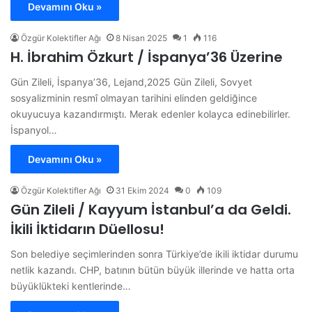
Devamını Oku »
Özgür Kolektifler Ağı
8 Nisan 2025
1
116
H. İbrahim Özkurt / İspanya’36 Üzerine
Gün Zileli, İspanya’36, Lejand,2025 Gün Zileli, Sovyet
sosyalizminin resmî olmayan tarihini elinden geldiğince
okuyucuya kazandırmıştı. Merak edenler kolayca edinebilirler.
İspanyol…
Devamını Oku »
Özgür Kolektifler Ağı
31 Ekim 2024
0
109
Gün Zileli / Kayyum İstanbul’a da Geldi.
İkili İktidarın Düellosu!
Son belediye seçimlerinden sonra Türkiye’de ikili iktidar durumu
netlik kazandı. CHP, batının bütün büyük illerinde ve hatta orta
büyüklükteki kentlerinde…