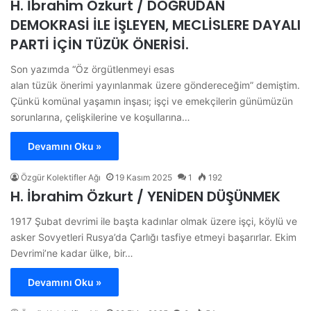
H. İbrahim Özkurt / DOĞRUDAN
DEMOKRASİ İLE İŞLEYEN, MECLİSLERE DAYALI
PARTİ İÇİN TÜZÜK ÖNERİSİ.
Son yazımda “Öz örgütlenmeyi esas
alan tüzük önerimi yayınlanmak üzere göndereceğim” demiştim.
Çünkü komünal yaşamın inşası; işçi ve emekçilerin günümüzün
sorunlarına, çelişkilerine ve koşullarına…
Devamını Oku »
Özgür Kolektifler Ağı
19 Kasım 2025
1
192
H. İbrahim Özkurt / YENİDEN DÜŞÜNMEK
1917 Şubat devrimi ile başta kadınlar olmak üzere işçi, köylü ve
asker Sovyetleri Rusya’da Çarlığı tasfiye etmeyi başarırlar. Ekim
Devrimi’ne kadar ülke, bir…
Devamını Oku »