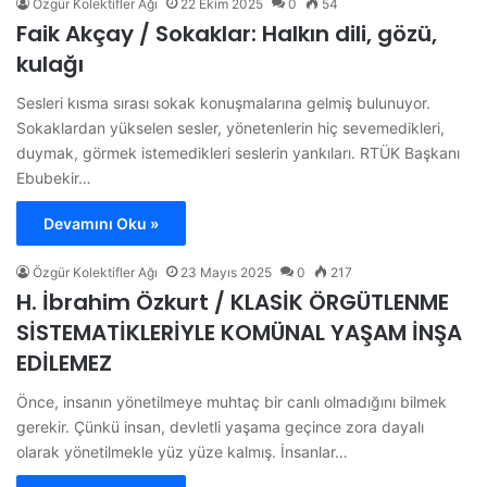
Özgür Kolektifler Ağı
22 Ekim 2025
0
54
Faik Akçay / Sokaklar: Halkın dili, gözü,
kulağı
Sesleri kısma sırası sokak konuşmalarına gelmiş bulunuyor.
Sokaklardan yükselen sesler, yönetenlerin hiç sevemedikleri,
duymak, görmek istemedikleri seslerin yankıları. RTÜK Başkanı
Ebubekir…
Devamını Oku »
Özgür Kolektifler Ağı
23 Mayıs 2025
0
217
H. İbrahim Özkurt / KLASİK ÖRGÜTLENME
SİSTEMATİKLERİYLE KOMÜNAL YAŞAM İNŞA
EDİLEMEZ
Önce, insanın yönetilmeye muhtaç bir canlı olmadığını bilmek
gerekir. Çünkü insan, devletli yaşama geçince zora dayalı
olarak yönetilmekle yüz yüze kalmış. İnsanlar…