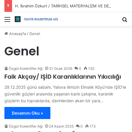
H. İbrahim Özkurt / TARİHSEL MATERYALİZM VE DEVRİMLER?
Menü
Ar
Anasayfa
/
Genel
Genel
Özgür Kolektifler Ağı
31 Ocak 2026
0
130
Faik Akçay/ IŞİD Karanlıklarının Yıkıcılığı
29.12.2025 günü sabahı, Yalova ilimizin Elmalık Köyü’nde IŞİD’le
güvenlik güçleri arasında yaşanan kanlı çatışma, karanlık
güçlerin bu topraklarda, derinlerden akan bir yara…
Devamını Oku »
Özgür Kolektifler Ağı
24 Kasım 2025
0
173