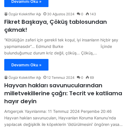
Devamını Oku »
Özgür Kolektifler Ağı
30 Ağustos 2024
0
143
Fikret Başkaya, Çöküş tablosundan
çıkmak!
“Kötülüğün zaferi için gerekli tek koşul, iyi insanların hiçbir şey
yapmamasıdır”… Edmund Burke İçinde
bulunduğumuz durum kriz değil, çöküş… Çöküş,…
Devamını Oku »
Özgür Kolektifler Ağı
12 Temmuz 2024
0
69
Hayvan hakları savunucularından
milletvekillerine çağrı: Tecrit ve katliama
hayır deyin
Artıgerçek Yayınlanma: 11 Temmuz 2024 Perşembe 20:46
Hayvan hakları savunucuları, Hayvanları Koruma Kanunu’nda
yapılacak değişiklik ile köpeklerin ‘öldürülmesini’ öngören yasa…