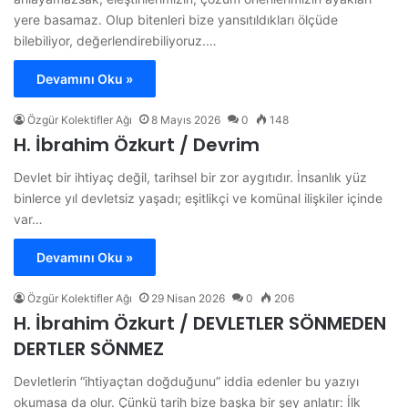
yere basamaz. Olup bitenleri bize yansıtıldıkları ölçüde
bilebiliyor, değerlendirebiliyoruz.…
Devamını Oku »
Özgür Kolektifler Ağı
8 Mayıs 2026
0
148
H. İbrahim Özkurt / Devrim
Devlet bir ihtiyaç değil, tarihsel bir zor aygıtıdır. İnsanlık yüz
binlerce yıl devletsiz yaşadı; eşitlikçi ve komünal ilişkiler içinde
var…
Devamını Oku »
Özgür Kolektifler Ağı
29 Nisan 2026
0
206
H. İbrahim Özkurt / DEVLETLER SÖNMEDEN
DERTLER SÖNMEZ
Devletlerin “ihtiyaçtan doğduğunu” iddia edenler bu yazıyı
okumasa da olur. Çünkü tarih bize başka bir şey anlatır: İlk