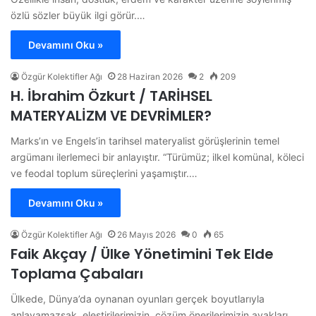
özlü sözler büyük ilgi görür.…
Devamını Oku »
Özgür Kolektifler Ağı
28 Haziran 2026
2
209
H. İbrahim Özkurt / TARİHSEL
MATERYALİZM VE DEVRİMLER?
Marks’ın ve Engels’in tarihsel materyalist görüşlerinin temel
argümanı ilerlemeci bir anlayıştır. “Türümüz; ilkel komünal, köleci
ve feodal toplum süreçlerini yaşamıştır.…
Devamını Oku »
Özgür Kolektifler Ağı
26 Mayıs 2026
0
65
Faik Akçay / Ülke Yönetimini Tek Elde
Toplama Çabaları
Ülkede, Dünya’da oynanan oyunları gerçek boyutlarıyla
anlayamazsak, eleştirilerimizin, çözüm önerilerimizin ayakları