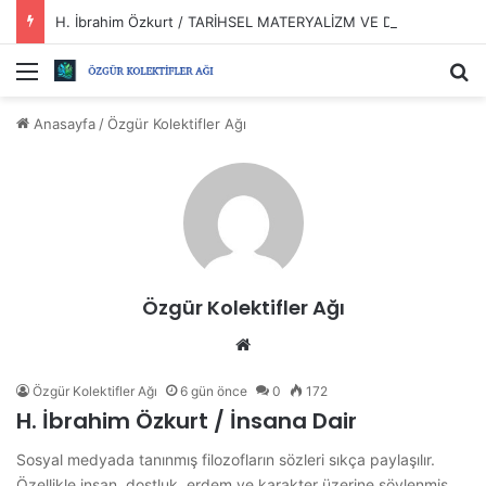
H. İbrahim Özkurt / TARİHSEL MATERYALİZM VE DEVRİMLER?
Menü
Ar
Anasayfa
/
Özgür Kolektifler Ağı
Özgür Kolektifler Ağı
Web
sitesi
Özgür Kolektifler Ağı
6 gün önce
0
172
H. İbrahim Özkurt / İnsana Dair
Sosyal medyada tanınmış filozofların sözleri sıkça paylaşılır.
Özellikle insan, dostluk, erdem ve karakter üzerine söylenmiş