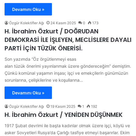
Devamını Oku »
Özgür Kolektifler Ağı
24 Kasım 2025
0
173
H. İbrahim Özkurt / DOĞRUDAN
DEMOKRASİ İLE İŞLEYEN, MECLİSLERE DAYALI
PARTİ İÇİN TÜZÜK ÖNERİSİ.
Son yazımda “Öz örgütlenmeyi esas
alan tüzük önerimi yayınlanmak üzere göndereceğim” demiştim.
Çünkü komünal yaşamın inşası; işçi ve emekçilerin günümüzün
sorunlarına, çelişkilerine ve koşullarına…
Devamını Oku »
Özgür Kolektifler Ağı
19 Kasım 2025
1
192
H. İbrahim Özkurt / YENİDEN DÜŞÜNMEK
1917 Şubat devrimi ile başta kadınlar olmak üzere işçi, köylü ve
asker Sovyetleri Rusya’da Çarlığı tasfiye etmeyi başarırlar. Ekim