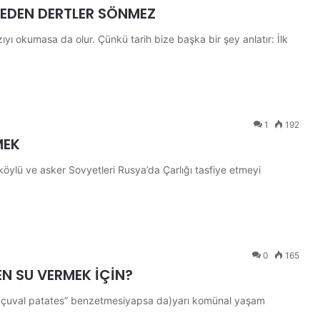
MEDEN DERTLER SÖNMEZ
yı okumasa da olur. Çünkü tarih bize başka bir şey anlatır: İlk
1
192
MEK
köylü ve asker Sovyetleri Rusya’da Çarlığı tasfiye etmeyi
0
165
DEN SU VERMEK İÇİN?
r çuval patates” benzetmesiyapsa da)yarı komünal yaşam