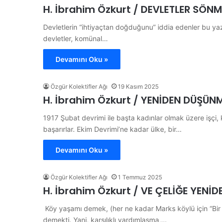
H. İbrahim Özkurt / DEVLETLER SÖN
Devletlerin “ihtiyaçtan doğduğunu” iddia edenler bu yazı
devletler, komünal…
Devamını Oku »
Özgür Kolektifler Ağı
19 Kasım 2025
H. İbrahim Özkurt / YENİDEN DÜŞÜN
1917 Şubat devrimi ile başta kadınlar olmak üzere işçi, 
başarırlar. Ekim Devrimi’ne kadar ülke, bir…
Devamını Oku »
Özgür Kolektifler Ağı
1 Temmuz 2025
H. İbrahim Özkurt / VE ÇELİĞE YENİ
Köy yaşamı demek, (her ne kadar Marks köylü için “Bi
demekti. Yani, karşılıklı yardımlaşma,…