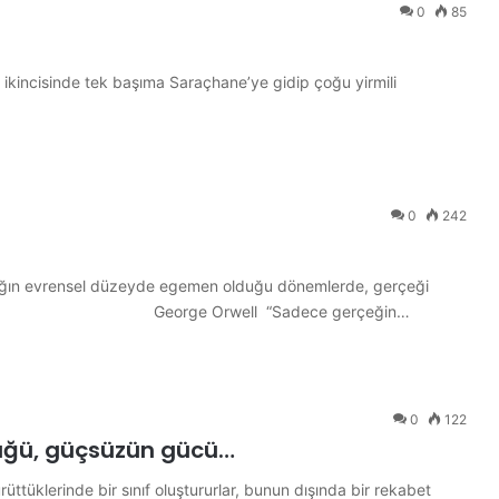
0
85
, ikincisinde tek başıma Saraçhane’ye gidip çoğu yirmili
0
242
 düzeyde egemen olduğu dönemlerde, gerçeği
. George Orwell “Sadece gerçeğin…
0
122
lüğü, güçsüzün gücü…
üttüklerinde bir sınıf oluştururlar, bunun dışında bir rekabet