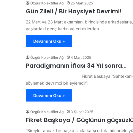
Özgür Kolektifler Ağı
25 Mart 2025
Gün Zileli / Bir Haysiyet Devrimi!
22 Mart ve 23 Mart akşamları, birincisinde arkadaşlarla
yaşlardaki genç kadın ve erkeklerden…
Devamını Oku »
Özgür Kolektifler Ağı
4 Mart 2025
Paradigmanın İflası 34 Yıl sonra…
Fikret Başkaya “Sahtekârlığın evrensel
söylemek devrimci bir eylemdir”
Devamını Oku »
Özgür Kolektifler Ağı
3 Şubat 2025
Fikret Başkaya / Güçlünün güçsüz
“Bireyler ancak bir başka sınıfa karşı ortak mücadele yür