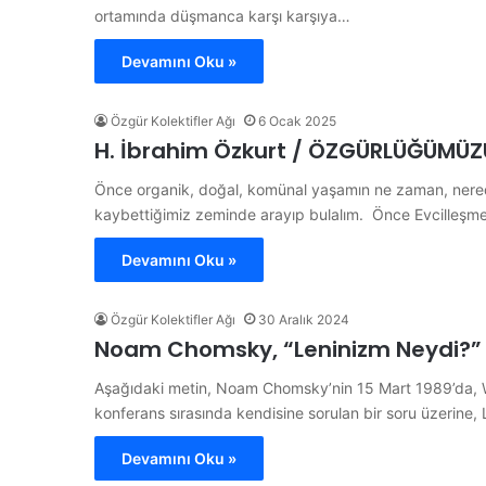
ortamında düşmanca karşı karşıya…
Devamını Oku »
Özgür Kolektifler Ağı
6 Ocak 2025
H. İbrahim Özkurt / ÖZGÜRLÜĞÜMÜZ
Önce organik, doğal, komünal yaşamın ne zaman, nerede
kaybettiğimiz zeminde arayıp bulalım. Önce Evcilleşm
Devamını Oku »
Özgür Kolektifler Ağı
30 Aralık 2024
Noam Chomsky, “Leninizm Neydi?”
Aşağıdaki metin, Noam Chomsky’nin 15 Mart 1989’da, Wi
konferans sırasında kendisine sorulan bir soru üzerine, 
Devamını Oku »