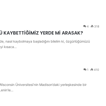
4
318
Ü KAYBETTİĞİMİZ YERDE Mİ ARASAK?
, nasıl kaybolmaya başladığını bilelim ki, özgürlüğümüzü
eyi kısaca…
1
410
sconsin Üniversitesi’nin Madison’daki yerleşkesinde bir
Lenin’le…