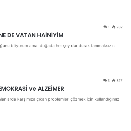
1
282
 NE DE VATAN HAİNİYİM
lduğunu biliyorum ama, doğada her şey dur durak tanımaksızın
5
317
DEMOKRASİ ve ALZEİMER
alanlarda karşımıza çıkan problemleri çözmek için kullandığımız