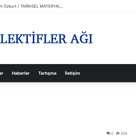
him Özkurt / TARİHSEL MATERYALİZM VE DEVRİMLER?
ar
Haberler
Tartışma
İletişim
0
206