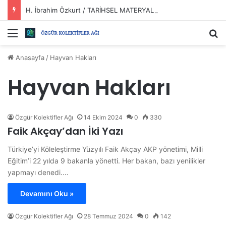
H. İbrahim Özkurt / TARİHSEL MATERYALİZM VE DEVRİMLER?
Menü
Ar
Anasayfa
/
Hayvan Hakları
Hayvan Hakları
Özgür Kolektifler Ağı
14 Ekim 2024
0
330
Faik Akçay’dan İki Yazı
Türkiye’yi Köleleştirme Yüzyılı Faik Akçay AKP yönetimi, Milli
Eğitim’i 22 yılda 9 bakanla yönetti. Her bakan, bazı yenilikler
yapmayı denedi.…
Devamını Oku »
Özgür Kolektifler Ağı
28 Temmuz 2024
0
142