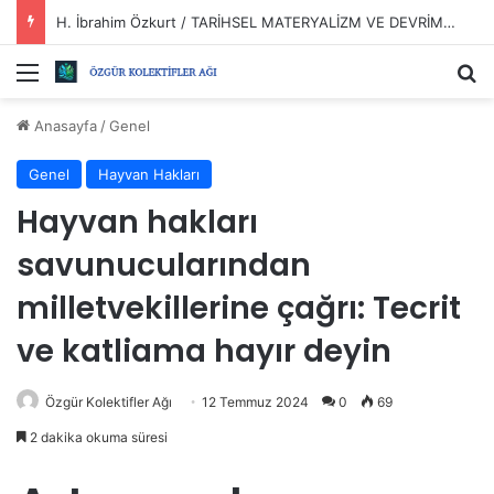
H. İbrahim Özkurt / TARİHSEL MATERYALİZM VE DEVRİMLER?
Menü
Ar
Anasayfa
/
Genel
Genel
Hayvan Hakları
Hayvan hakları
savunucularından
milletvekillerine çağrı: Tecrit
ve katliama hayır deyin
Özgür Kolektifler Ağı
12 Temmuz 2024
0
69
2 dakika okuma süresi