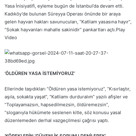
Yasa İnisiyatifi, eyleme bugün de İstanbul’da devam etti.
Kadıköy’de bulunan Süreyya Operası önünde bir araya
gelen hayvan hakları savunucuları, “Katliam yasasına hayır”,
“Sokak hayvanları mahalle sakinidir” pankartları açtı.Play
Video
‘ÖLDÜREN YASA İSTEMİYORUZ’
Ellerinde taşıdıkları “Öldüren yasa istemiyoruz”, “Kısırlaştır,
aşıla, sokakta yaşat”, “Katliamı durduralım” yazılı afişler ve
“Toplayamazsın, hapsedilmezsin, öldüremezsin”,
“sloganıyla hükümete seslenen kitle, söz konusu yasal
düzenlemeden derhal vazgeçilmesi çağrısı yaptı.
‘KÖPEKLERİN ‘GÜVENLİK SORUNU DENİLEREK’