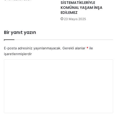
SİSTEMATİKLERİYLE
KOMÜNAL YAŞAM İNŞA
EDİLEMEZ
23 Mayıs 2025
Bir yanıt yazın
E-posta adresiniz yayınlanmayacak.
Gerekli alanlar
*
ile
işaretlenmişlerdir
Y
o
r
u
m
*