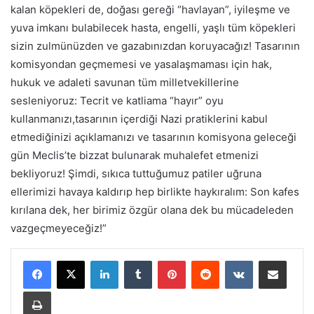
kalan köpekleri de, doğası gereği “havlayan”, iyileşme ve
yuva imkanı bulabilecek hasta, engelli, yaşlı tüm köpekleri
sizin zulmünüzden ve gazabınızdan koruyacağız! Tasarının
komisyondan geçmemesi ve yasalaşmaması için hak,
hukuk ve adaleti savunan tüm milletvekillerine
sesleniyoruz: Tecrit ve katliama “hayır” oyu
kullanmanızı,tasarının içerdiği Nazi pratiklerini kabul
etmediğinizi açıklamanızı ve tasarının komisyona geleceği
gün Meclis’te bizzat bulunarak muhalefet etmenizi
bekliyoruz! Şimdi, sıkıca tuttuğumuz patiler uğruna
ellerimizi havaya kaldırıp hep birlikte haykıralım: Son kafes
kırılana dek, her birimiz özgür olana dek bu mücadeleden
vazgeçmeyeceğiz!”
LinkedIn
Tumblr
Pinterest
Reddit
VKontakte
E-Posta ile paylaş
Yazdır