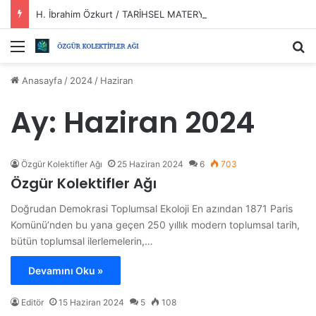
H. İbrahim Özkurt / TARİHSEL MATERYALİZM VE DEVRİMLER?
Menü
Ar
Anasayfa
/
2024
/
Haziran
Ay:
Haziran 2024
Özgür Kolektifler Ağı
25 Haziran 2024
6
703
Özgür Kolektifler Ağı
Doğrudan Demokrasi Toplumsal Ekoloji En azından 1871 Paris
Komünü’nden bu yana geçen 250 yıllık modern toplumsal tarih,
bütün toplumsal ilerlemelerin,…
Devamını Oku »
Editör
15 Haziran 2024
5
108